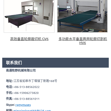
高效垂直轮廓裁切机 GV6
多功能水平垂直两用轮廓切割机
HV6
联系我们
南通牧野机械有限公司
地址:
江苏省如皋市丁堰镇丁新路168号
电话:
+86-513-88562022
手机:
+86-15906273820
传真:
+86-513-88561011
Skype:
rgmymuses
邮箱:
miaoxiaolong666@126.com